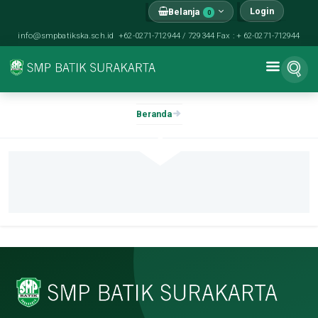
Login
Belanja
0
info@smpbatikska.sch.id
+62-0271-712944 / 729344 Fax : + 62-0271-712944
Beranda