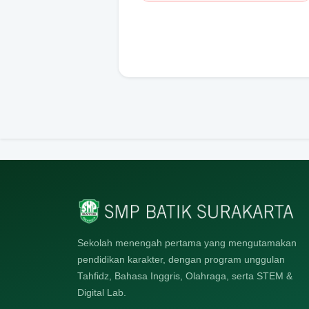
Sekolah menengah pertama yang mengutamakan
pendidikan karakter, dengan program unggulan
Tahfidz, Bahasa Inggris, Olahraga, serta STEM &
Digital Lab.