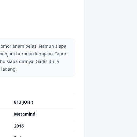
n nomor enam belas. Namun siapa
menjadi buronan kerajaan. Iapun
u siapa dirinya. Gadis itu ia
 ladang.
813 JOH t
Metamind
2016