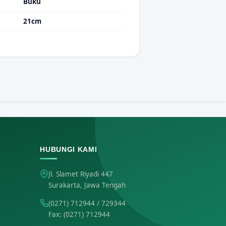
Buku
21cm
HUBUNGI KAMI
Jl. Slamet Riyadi 447
Surakarta, Jawa Tengah
(0271) 712944
/ 729344
Fax: (0271) 712944