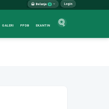
Login
Belanja
0
GALERI
PPDB
EKANTIN