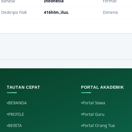
Bahasa
Indonesia
Format
Deskripsi Fisik
416hlm.;ilus.
Dimensi
TAUTAN CEPAT
PORTAL AKADEMIK
BERANDA
Portal Siswa
PROFILE
Portal Guru
BERITA
Portal Orang Tua