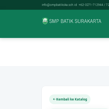
info@smpbatikska.sch.id
+62-0271-712944 / 72
Kembali ke Katalog