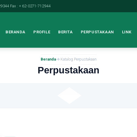
9344 Fax : + 62-0271-712944
BERANDA
PROFILE
BERITA
PERPUSTAKAAN
LINK
Beranda
Katalog Perpustakaan
Perpustakaan